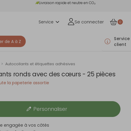
Livraison rapide et neutre en CO₂
Service
Se connecter
0
Service
er de A à Z
client
Autocollants et étiquettes adhésives
ants ronds avec des cœurs - 25 pièces
te la papeterie assortie
Personnaliser
e engagée à vos côtés