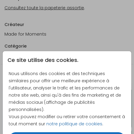
Consultez toute la papeterie assortie
.
Créateur
Made for Moments
Catégorie
Autocollants et étiquettes adhésives
Ce site utilise des cookies.
Nous utilisons des cookies et des techniques
La papeterie assortie
similaires pour offrir une meilleure expérience à
l'utilisateur, analyser le trafic et les performances de
notre site web, ainsi qu'à des fins de marketing et de
médias sociaux (affichage de publicités
personnalisées).
Vous pouvez modifier ou retirer votre consentement à
tout moment sur
notre politique de cookies
.