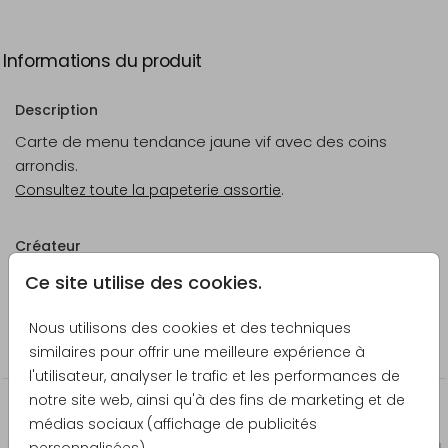
Informations du produit
Description
Carte de menu tendance jaune vif avec des coins
arrondis.
Consultez toute la papeterie assortie
.
Créateur
Pretty Orange
Ce site utilise des cookies.
Catégorie
Nous utilisons des cookies et des techniques
Menus
similaires pour offrir une meilleure expérience à
l'utilisateur, analyser le trafic et les performances de
notre site web, ainsi qu'à des fins de marketing et de
La papeterie assortie
médias sociaux (affichage de publicités