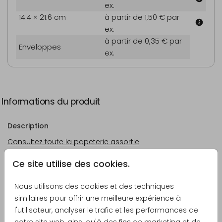
ex.
14.4 × 21.6 cm
à partir de 1,50 €
par
ex.
à partir de 0,35 €
par
Enveloppes
ex.
Informations du produit
Description
Consultez toute la papeterie assortie
.
Ce site utilise des cookies.
Créateur
Anet illustratie
Nous utilisons des cookies et des techniques
similaires pour offrir une meilleure expérience à
Catégorie
l'utilisateur, analyser le trafic et les performances de
Menus