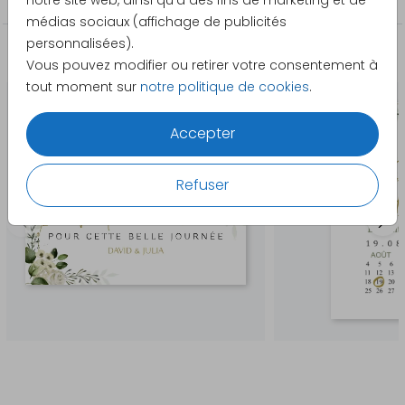
notre site web, ainsi qu'à des fins de marketing et de
médias sociaux (affichage de publicités
personnalisées).
La papeterie assortie
Vous pouvez modifier ou retirer votre consentement à
tout moment sur
notre politique de cookies
.
Accepter
Refuser