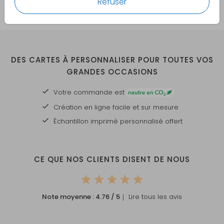
Refuser
DES CARTES À PERSONNALISER POUR TOUTES VOS
GRANDES OCCASIONS
Votre commande est
Création en ligne facile et sur mesure
Échantillon imprimé personnalisé offert
CE QUE NOS CLIENTS DISENT DE NOUS
Note moyenne :
4.76
/ 5
｜ Lire tous les avis