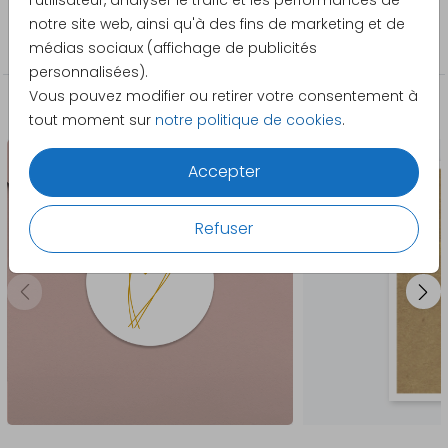
l'utilisateur, analyser le trafic et les performances de
Catégorie
notre site web, ainsi qu'à des fins de marketing et de
Cartes de remerciement
médias sociaux (affichage de publicités
personnalisées).
Vous pouvez modifier ou retirer votre consentement à
La papeterie assortie
tout moment sur
notre politique de cookies
.
Accepter
Refuser