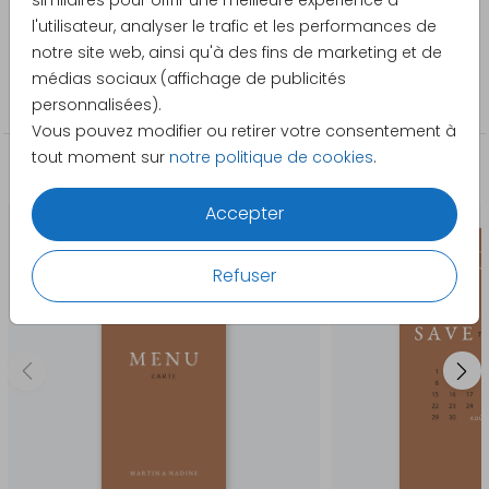
similaires pour offrir une meilleure expérience à
Blijkaartje
l'utilisateur, analyser le trafic et les performances de
notre site web, ainsi qu'à des fins de marketing et de
Catégorie
médias sociaux (affichage de publicités
Cartes de remerciement
personnalisées).
Vous pouvez modifier ou retirer votre consentement à
tout moment sur
notre politique de cookies
.
La papeterie assortie
Accepter
Refuser