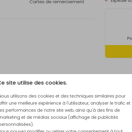
Expédié so
Cartes de remerciement
re
Formats et
e site utilise des cookies.
Nous utilisons des cookies et des techniques similaires pour
offrir une meilleure expérience à l'utilisateur, analyser le trafic et
les performances de notre site web, ainsi qu'à des fins de
Échantill
marketing et de médias sociaux (affichage de publicités
10 × 21 c
personnalisées).
Envelopp
Vous pouvez modifier ou retirer votre consentement à tout