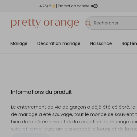
4.76
/ 5
| Protection acheteur
Mariage
Décoration mariage
Naissance
Baptê
Informations du produit
Le enterrement de vie de garçon a déjà été célébré, la
de mariage a été sauvage, tout le monde se souvient t
bien de la cérémonie et de la réception de mariage qui
suivi, et la meilleure amie a attrapé le bouquet de la ma
Un mariage offre de nombreuses occasions de célébre