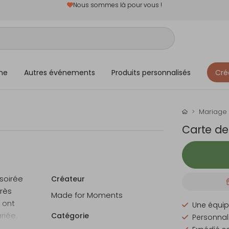
Nous sommes là pour vous !
me
Autres événements
Produits personnalisés
Cré
Mariage
Carte de
 soirée
Créateur
rès
Made for Moments
 ont
Une équip
riée.
Catégorie
Personnali
r avec