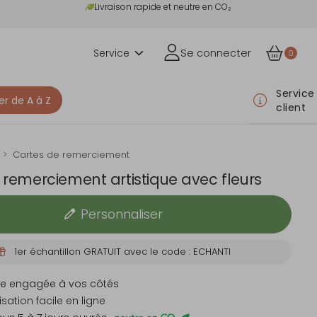
Livraison rapide et neutre en CO₂
Service
Se connecter
0
Service
er de A à Z
client
Cartes de remerciement
 remerciement artistique avec fleurs
Personnaliser
1er échantillon GRATUIT avec le code : ECHANTI
e engagée à vos côtés
sation facile en ligne