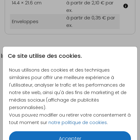
14.4 × 21.6 cm
à partir de 2,10 €
par
ex.
à partir de 0,35 €
par
Enveloppes
ex.
Ce site utilise des cookies.
Informations du produit
Nous utilisons des cookies et des techniques
Description
similaires pour offrir une meilleure expérience à
Vous vous êtes mariés et souhaitez combiner vos
l'utilisateur, analyser le trafic et les performances de
remerciements avec des vœux de Noël ? Alors vous
notre site web, ainsi qu'à des fins de marketing et de
êtes au bon endroit. Personnalisez selon vos
médias sociaux (affichage de publicités
souhaits !
personnalisées).
Vous pouvez modifier ou retirer votre consentement à
Créateur
tout moment sur
notre politique de cookies
.
Made for Moments
Accepter
Catégorie