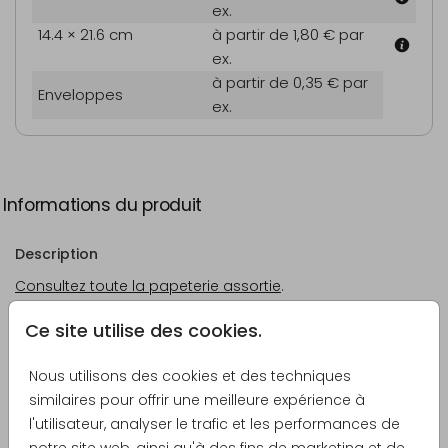
ex.
14.4 × 21.6 cm
à partir de 1,80 €
par
ex.
à partir de 0,35 €
par
Enveloppes
ex.
Informations du produit
Description
Consultez toute la papeterie assortie
.
Ce site utilise des cookies.
Créateur
Made for Moments
Nous utilisons des cookies et des techniques
similaires pour offrir une meilleure expérience à
Catégorie
l'utilisateur, analyser le trafic et les performances de
Cartes de remerciement