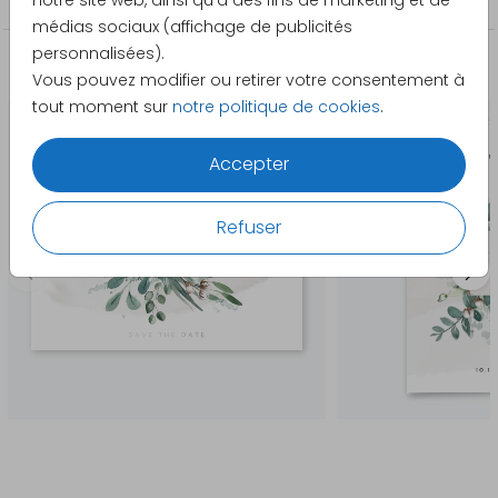
notre site web, ainsi qu'à des fins de marketing et de
médias sociaux (affichage de publicités
personnalisées).
La papeterie assortie
Vous pouvez modifier ou retirer votre consentement à
tout moment sur
notre politique de cookies
.
Accepter
Refuser