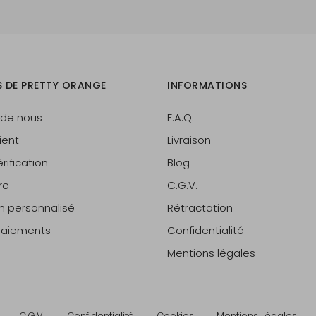
S DE PRETTY ORANGE
INFORMATIONS
 de nous
F.A.Q.
ient
Livraison
rification
Blog
re
C.G.V.
on personnalisé
Rétractation
 paiements
Confidentialité
Mentions légales
C.G.V.
Confidentialité
Cookies
Mentions Légales