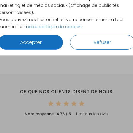
8.1 × 5.4
marketing et de médias sociaux (affichage de publicités
15 × 10 c
personnalisées).
17.1 × 11.4
Vous pouvez modifier ou retirer votre consentement à tout
moment sur
notre politique de cookies
.
21.6 × 14.
Envelopp
Accepter
Refuser
CE QUE NOS CLIENTS DISENT DE NOUS
Note moyenne :
4.76
/ 5
｜ Lire tous les avis