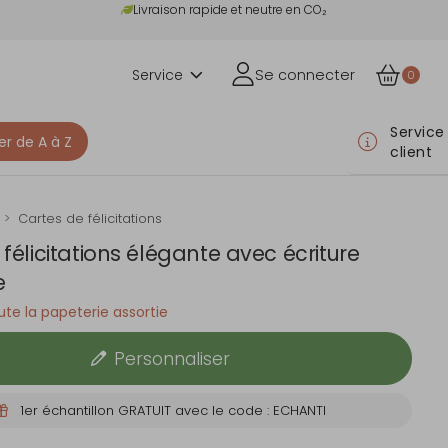
Livraison rapide et neutre en CO₂
Service
Se connecter
0
Service
er de A à Z
client
Cartes de félicitations
félicitations élégante avec écriture
e
te la papeterie assortie
Personnaliser
1er échantillon GRATUIT avec le code : ECHANTI