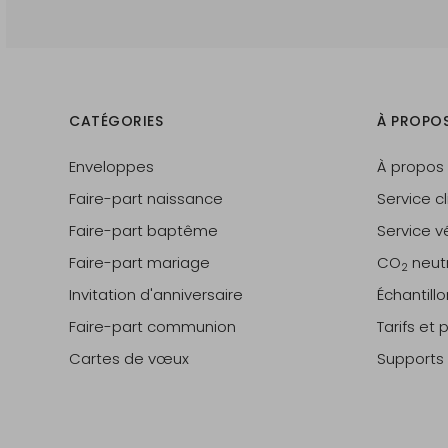
CATÉGORIES
À PROPO
Enveloppes
À propos
Faire-part naissance
Service cl
Faire-part baptême
Service vé
Faire-part mariage
CO
neut
2
Invitation d'anniversaire
Échantill
Faire-part communion
Tarifs et
Cartes de vœux
Supports