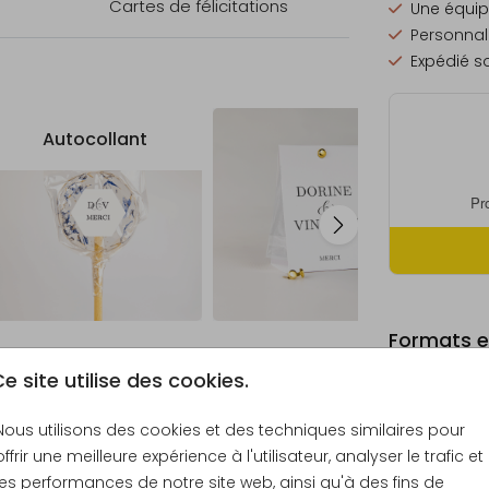
Cartes de félicitations
Une équip
Personnali
Expédié so
Autocollant
Formats et
e site utilise des cookies.
Nous utilisons des cookies et des techniques similaires pour
offrir une meilleure expérience à l'utilisateur, analyser le trafic et
Échantill
les performances de notre site web, ainsi qu'à des fins de