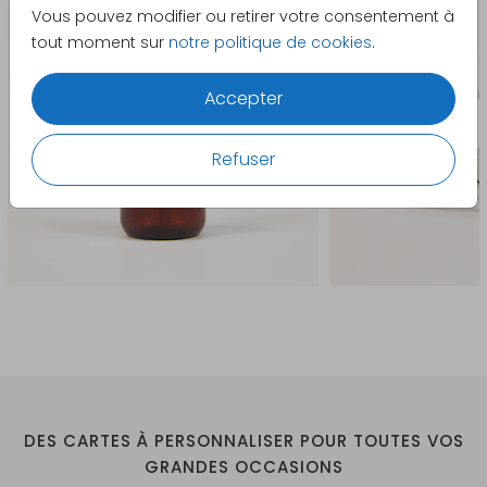
Vous pouvez modifier ou retirer votre consentement à
le convertirons. Notez que l'impression en feuille est
tout moment sur
notre politique de cookies
.
uniquement possible sur du papier Biotop. Choisissez
un insert de la même taille ou légèrement plus petit
Accepter
que votre carte de mariage.
Refuser
DES CARTES À PERSONNALISER POUR TOUTES VOS
GRANDES OCCASIONS