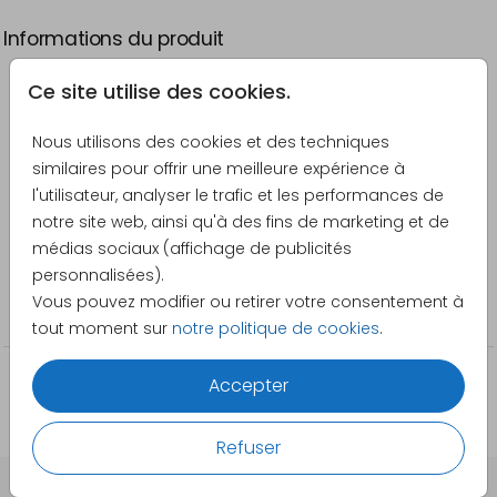
Informations du produit
Ce site utilise des cookies.
Description
Faire-part de mariage dans des tons d'ocre et
Nous utilisons des cookies et des techniques
photos.
similaires pour offrir une meilleure expérience à
l'utilisateur, analyser le trafic et les performances de
Créateur
notre site web, ainsi qu'à des fins de marketing et de
Pretty Orange
médias sociaux (affichage de publicités
personnalisées).
Catégorie
Vous pouvez modifier ou retirer votre consentement à
Faire-part de mariage
tout moment sur
notre politique de cookies
.
Accepter
Refuser