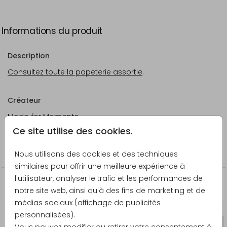
Informations du produit
Description
Consultez toute la papeterie assortie
.
Créateur
Made for Moments
Ce site utilise des cookies.
Catégorie
Faire-part de mariage
Nous utilisons des cookies et des techniques
similaires pour offrir une meilleure expérience à
l'utilisateur, analyser le trafic et les performances de
La papeterie assortie
notre site web, ainsi qu'à des fins de marketing et de
médias sociaux (affichage de publicités
personnalisées).