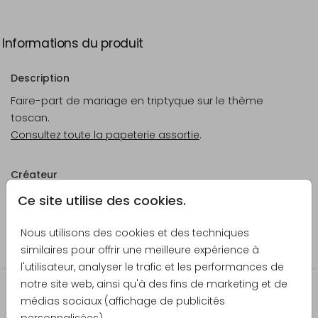
Informations du produit
Description
Faire-part de mariage en triptyque sur le thème
toscan.
Consultez toute la papeterie assortie
.
Créateur
Made for Moments
Ce site utilise des cookies.
Catégorie
Nous utilisons des cookies et des techniques
Faire-part de mariage
similaires pour offrir une meilleure expérience à
l'utilisateur, analyser le trafic et les performances de
notre site web, ainsi qu'à des fins de marketing et de
La papeterie assortie
médias sociaux (affichage de publicités