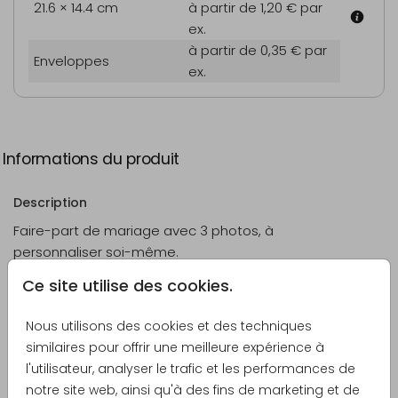
21.6 × 14.4 cm
à partir de 1,20 €
par
ex.
à partir de 0,35 €
par
Enveloppes
ex.
Informations du produit
Description
Faire-part de mariage avec 3 photos, à
personnaliser soi-même.
Ce site utilise des cookies.
Créateur
Made for Moments
Nous utilisons des cookies et des techniques
similaires pour offrir une meilleure expérience à
Catégorie
l'utilisateur, analyser le trafic et les performances de
Faire-part de mariage
notre site web, ainsi qu'à des fins de marketing et de