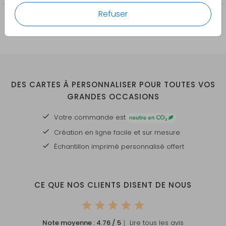
Refuser
DES CARTES À PERSONNALISER POUR TOUTES VOS
GRANDES OCCASIONS
Votre commande est
Création en ligne facile et sur mesure
Échantillon imprimé personnalisé offert
CE QUE NOS CLIENTS DISENT DE NOUS
Note moyenne :
4.76
/ 5
｜ Lire tous les avis