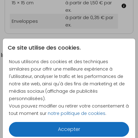
15 × 15 cm
à partir de 1,50 €
par
ex.
à partir de 0,35 €
par
Enveloppes
ex.
Ce site utilise des cookies.
Informations du produit
Nous utilisons des cookies et des techniques
similaires pour offrir une meilleure expérience à
Description
l'utilisateur, analyser le trafic et les performances de
Invitation noces d'or avec des confettis et des
notre site web, ainsi qu'à des fins de marketing et de
photos
médias sociaux (affichage de publicités
personnalisées).
Créateur
Vous pouvez modifier ou retirer votre consentement à
Anet illustratie
tout moment sur
notre politique de cookies
.
Catégorie
Accepter
Noces d'or