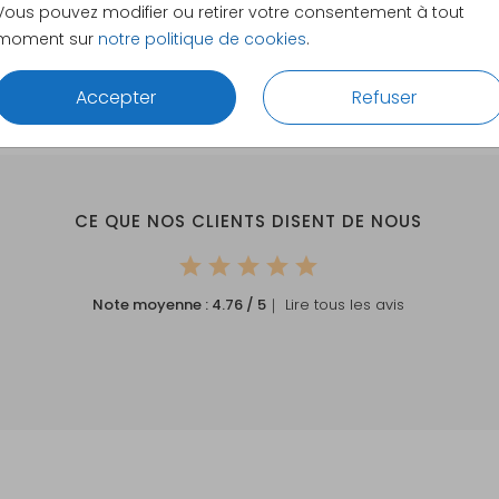
Envelopp
Vous pouvez modifier ou retirer votre consentement à tout
moment sur
notre politique de cookies
.
Accepter
Refuser
CE QUE NOS CLIENTS DISENT DE NOUS
Note moyenne :
4.76
/ 5
｜ Lire tous les avis