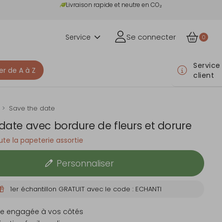
Livraison rapide et neutre en CO₂
Service
Se connecter
0
Service
er de A à Z
client
Save the date
date avec bordure de fleurs et dorure
te la papeterie assortie
Personnaliser
1er échantillon GRATUIT avec le code : ECHANTI
e engagée à vos côtés