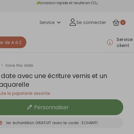
Livraison rapide et neutre en CO₂
Service
Se connecter
0
Service
er de A à Z
client
Save the date
 date avec une écriture vernis et un
'aquarelle
te la papeterie assortie
Personnaliser
1er échantillon GRATUIT avec le code : ECHANTI