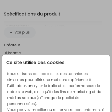
Spécifications du produit
Dimensions :
55 x 67 cm
Voir plus
Matériau :
Autocollant de haute qualité
Créateur
Couleur :
Blanc
Blijkaartje
Personnalisation :
Personnalisable avec
Ce site utilise des cookies.
prénoms, date du mariage et
Catégorie
autres textes
Sticker miroir
Nous utilisons des cookies et des techniques
Pose :
Facile à appliquer et à retirer
similaires pour offrir une meilleure expérience à
sans laisser de traces
l'utilisateur, analyser le trafic et les performances de
La papeterie assortie
notre site web, ainsi qu'à des fins de marketing et de
Idéal pour :
Personnaliser un miroir de
médias sociaux (affichage de publicités
mariage ou un panneau de
personnalisées).
bienvenue
Vous pouvez modifier ou retirer votre consentement à