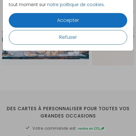
tout moment sur
notre politique de cookies
.
Vidéo
Regardez la vidéo pour
d’application :
découvrir la pose et la
personnalisation !
Accepter
Contenu de la
Le sticker est livré sans miroir.
Refuser
livraison :
Pour toute question, notre
service client est à votre
disposition.
Consultez toute la papeterie assortie
.
DES CARTES À PERSONNALISER POUR TOUTES VOS
GRANDES OCCASIONS
Votre commande est