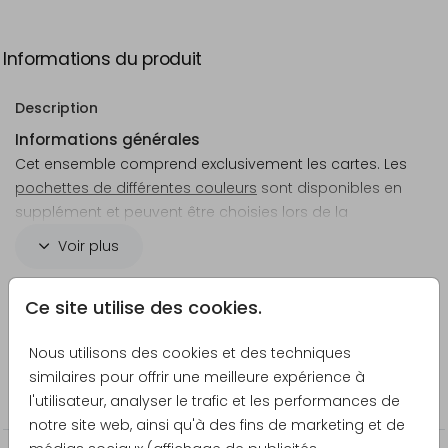
Informations du produit
Description
Informations générales
Cet ensemble comprend exclusivement les cartes. Les
pochettes de différentes couleurs
sont disponibles en
supplément et peuvent être choisies lors de la
commande.
Voir plus
Astuce : Pour fermer vos pochettes, vous pouvez
Créateur
Ce site utilise des cookies.
utiliser des
autocollants personnalisés
, des
sceaux de
Blijkaartje
cire
, des
rubans
,
ficelles, cordelettes ou cordons en
Nous utilisons des cookies et des techniques
cuir
(prévoir 55 à 60 cm par pochette), ainsi que des
Catégorie
similaires pour offrir une meilleure expérience à
bandeaux
, à commander séparément.
Faire-part de mariage
l'utilisateur, analyser le trafic et les performances de
Dimensions
notre site web, ainsi qu'à des fins de marketing et de
Les cartes sont découpées dans une feuille de