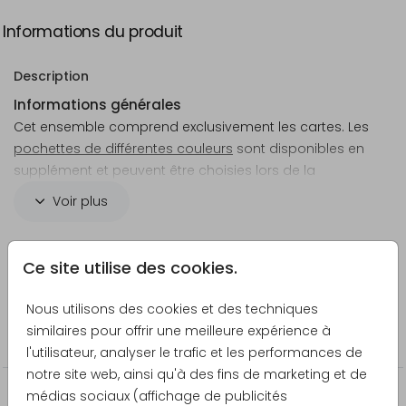
Informations du produit
Description
Informations générales
Cet ensemble comprend exclusivement les cartes. Les
pochettes de différentes couleurs
sont disponibles en
supplément et peuvent être choisies lors de la
commande.
Voir plus
Astuce : Pour fermer vos pochettes, vous pouvez
Créateur
utiliser des
autocollants personnalisés
, des
sceaux de
Ce site utilise des cookies.
Papeterie Prestige
cire
, des
rubans
,
ficelles, cordelettes ou cordons en
cuir
(prévoir 55 à 60 cm par pochette), ainsi que des
Nous utilisons des cookies et des techniques
Catégorie
bandeaux
, à commander séparément.
similaires pour offrir une meilleure expérience à
Faire-part de mariage
l'utilisateur, analyser le trafic et les performances de
Dimensions
notre site web, ainsi qu'à des fins de marketing et de
Les cartes sont découpées dans une feuille de
médias sociaux (affichage de publicités
Produits qui pourraient vous intéresser
21,0 x 44,1 cm. Les dimensions de ces cartes sont