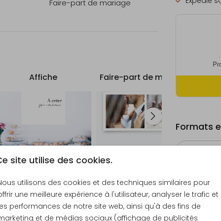
Expédié so
Faire-part de mariage
des
ns
,
cm par
ément.
Affiche
Faire-part de mariage
Bo
 44,1
Formats et
e site utilise des cookies.
16 cm
Nous utilisons des cookies et des techniques similaires pour
Échantill
offrir une meilleure expérience à l'utilisateur, analyser le trafic et
44.1 × 21
les performances de notre site web, ainsi qu'à des fins de
Envelopp
marketing et de médias sociaux (affichage de publicités