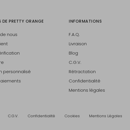
S DE PRETTY ORANGE
INFORMATIONS
 de nous
F.A.Q.
ient
Livraison
rification
Blog
re
C.G.V.
on personnalisé
Rétractation
 paiements
Confidentialité
Mentions légales
C.G.V.
Confidentialité
Cookies
Mentions Légales