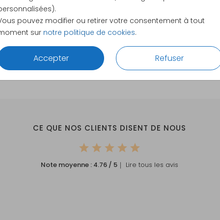
personnalisées).
Vous pouvez modifier ou retirer votre consentement à tout
moment sur
notre politique de cookies
.
Accepter
Refuser
CE QUE NOS CLIENTS DISENT DE NOUS
Note moyenne :
4.76
/ 5
｜ Lire tous les avis