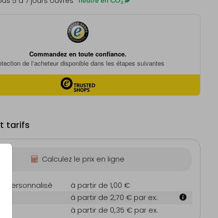
us 5 à 7 jours ouvrés
îte à souvenirs
Collerette menu
Faire-par
 tarifs
Calculez le prix en ligne
on personnalisé
à partir de 1,00 €
 cm
à partir de 2,70 €
par ex.
es
à partir de 0,35 €
par ex.