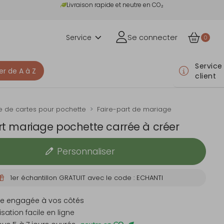
Livraison rapide et neutre en CO₂
Service
Se connecter
0
Service
er de A à Z
client
 de cartes pour pochette
Faire-part de mariage
rt mariage pochette carrée à créer
Personnaliser
1er échantillon GRATUIT avec le code : ECHANTI
e engagée à vos côtés
sation facile en ligne