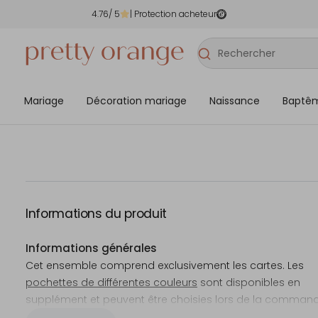
4.76
/ 5
| Protection acheteur
Mariage
Décoration mariage
Naissance
Baptê
Informations du produit
Informations générales
Cet ensemble comprend exclusivement les cartes. Les
pochettes de différentes couleurs
sont disponibles en
supplément et peuvent être choisies lors de la command