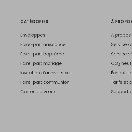
CATÉGORIES
À PROPO
Enveloppes
À propos
Faire-part naissance
Service cl
Faire-part baptême
Service vé
Faire-part mariage
CO
neut
2
Invitation d'anniversaire
Échantill
Faire-part communion
Tarifs et
Cartes de vœux
Supports