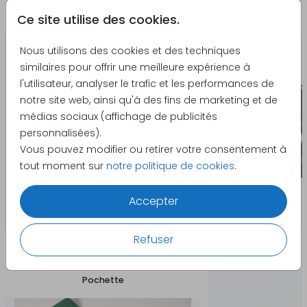
Dimensions
La papeterie assortie
Ce site utilise des cookies.
Les cartes sont découpées dans une feuille de
21,0 x 44,1 cm. Les dimensions de ces cartes sont
Nous utilisons des cookies et des techniques
:
similaires pour offrir une meilleure expérience à
13x13 cm
l'utilisateur, analyser le trafic et les performances de
13x13 cm
notre site web, ainsi qu'à des fins de marketing et de
11x11 cm
médias sociaux (affichage de publicités
18x5 cm
personnalisées).
La taille de la pochette est de 14,5x14,5 cm
Vous pouvez modifier ou retirer votre consentement à
La taille de l'enveloppe correspondante est de
tout moment sur
notre politique de cookies
.
16x16 cm cm
Accepter
Refuser
Produits qui pourraient vous intéresser
Pochette