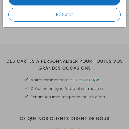
demandes de personnalisation. N’hésitez pas à
Faire-part de mariage
nous contacter pour toute assistance
Refuser
supplémentaire !
DES CARTES À PERSONNALISER POUR TOUTES VOS
GRANDES OCCASIONS
Votre commande est
Création en ligne facile et sur mesure
Échantillon imprimé personnalisé offert
CE QUE NOS CLIENTS DISENT DE NOUS