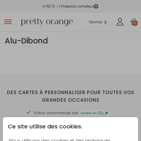
4.76
/ 5
| Protection acheteur
Service
0
Alu-Dibond
DES CARTES À PERSONNALISER POUR TOUTES VOS
GRANDES OCCASIONS
Votre commande est
Création en ligne facile et sur mesure
Ce site utilise des cookies.
Échantillon imprimé personnalisé offert
Nous utilisons des cookies et des techniques