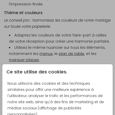
l'impression finale.
Thème et couleurs
Le conseil pro : harmonisez les couleurs de votre mariage
sur toute votre papeterie.
Adaptez les couleurs de votre faire-part à celles
de votre réception pour créer une harmonie parfaite.
Utilisez le même nuancier sur tous les éléments,
notamment les
menus
, le
plan de table
, et les
marque-places
.
Certains faire-part, comme
Bonheur simple
ou
Ce site utilise des cookies.
Prairie bohème
, sont déclinés en collection complète.
N'hésitez pas à
nous contacter
si vous souhaitez des
Nous utilisons des cookies et des techniques
déclinaisons supplémentaires.
similaires pour offrir une meilleure expérience à
Personnalisation par l'image
l'utilisateur, analyser le trafic et les performances de
Le conseil pro : ajoutez une touche personnelle avec une
notre site web, ainsi qu'à des fins de marketing et de
image ou une illustration.
médias sociaux (affichage de publicités
personnalisées).