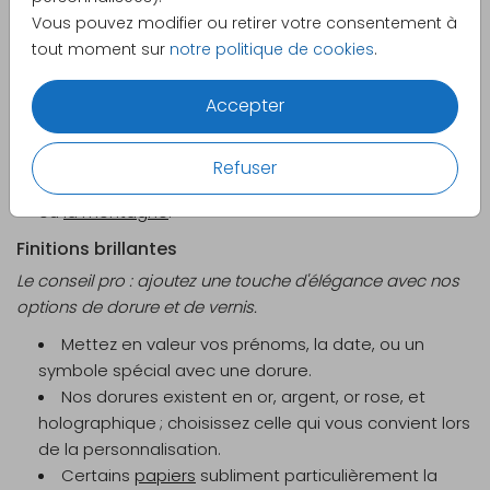
Choisissez un format qui met en valeur votre
Vous pouvez modifier ou retirer votre consentement à
image, comme nos
modèles avec photo
.
tout moment sur
notre politique de cookies
.
C'est l'occasion idéale pour un photoshoot en
amoureux ; ces images seront également parfaites
Accepter
pour vos
cartes de remerciement
!
Pas envie de photo ? Optez pour une illustration
symbolique, comme vos
silhouettes
ou un motif
Refuser
reflétant une passion commune, tel que
la musique
ou
la montagne
.
Finitions brillantes
Le conseil pro : ajoutez une touche d'élégance avec nos
options de dorure et de vernis.
Mettez en valeur vos prénoms, la date, ou un
symbole spécial avec une dorure.
Nos dorures existent en or, argent, or rose, et
holographique ; choisissez celle qui vous convient lors
de la personnalisation.
Certains
papiers
subliment particulièrement la